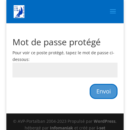
Mot de passe protégé
Pour voir ce poste protégé, tapez le mot de passe ci-
dessous:
Envoi
© AVP-Portalban 2004-2023 Propulsé par
WordPress
,
hébergé par
Infomaniak
et créé par
i-set